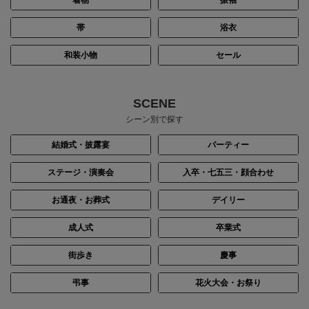
帯
浴衣
和装小物
セール
SCENE
シーン別で探す
結婚式・披露宴
パーティー
ステージ・演奏会
入卒・七五三・顔合わせ
お通夜・お葬式
デイリー
成人式
卒業式
街歩き
慶事
弔事
花火大会・お祭り