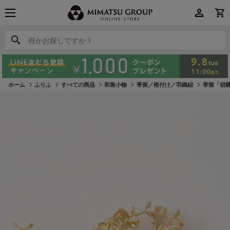
何かお探しですか？
何かお探しですか？
ホーム
ふりふ
すべての商品
和装小物
帯留／根付け／羽織紐
帯留「胡