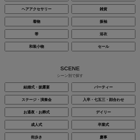
ヘアアクセサリー
雑貨
着物
振袖
帯
浴衣
和装小物
セール
SCENE
シーン別で探す
結婚式・披露宴
パーティー
ステージ・演奏会
入卒・七五三・顔合わせ
お通夜・お葬式
デイリー
成人式
卒業式
街歩き
慶事