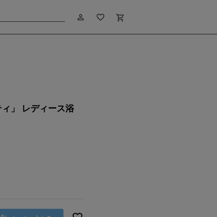
person_outline
favorite_border
shopping_cart
m
モデル：172cm
ィ」 レディース浴