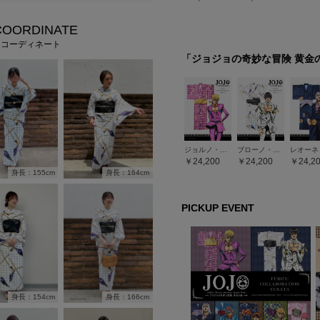
COORDINATE
フコーディネート
「ジョジョの奇妙な冒険 黄金
ジョルノ・ジョバァーナ
ブローノ・ブチャラティ
24,200
24,200
24,2
身長：164cm
身長：155cm
PICKUP EVENT
身長：154cm
身長：166cm