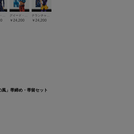
レオーネ・アバッキオ
グイード・ミスタ
ナランチャ・ギルガ
00
24,200
24,200
の風」帯締め・帯留セット