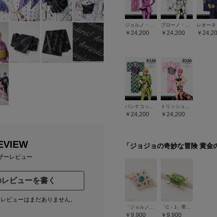
ジョルノ・ジョバァーナ
ブローノ・ブチャラティ
24,200
24,200
24,2
パンナコッタ・フーゴ
トリッシュ・ウナ
24,200
24,200
EVIEW
「ジョジョの奇妙な冒険 黄金
ザーレビュー
のレビューを書く
たレビューはまだありません。
「ジョルノのブローチ」帯留・帯締めセット
「C・J」帯留・帯締めセット
9,900
9,900