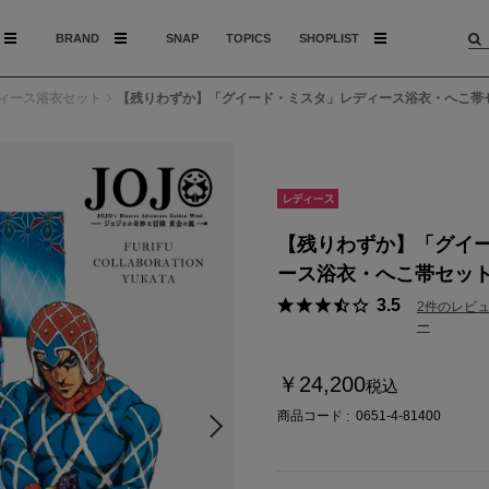
BRAND
SNAP
TOPICS
SHOPLIST
ィース浴衣セット
【残りわずか】「グイード・ミスタ」レディース浴衣・へこ帯
モデル：163c
【残りわずか】「グイ
ース浴衣・へこ帯セッ
3.5
2件のレビ
ー
￥24,200
税込
商品コード
0651-4-81400