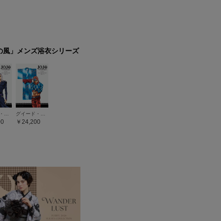
の風」メンズ浴衣シリーズ
レオーネ・アバッキオ
グイード・ミスタ
00
24,200