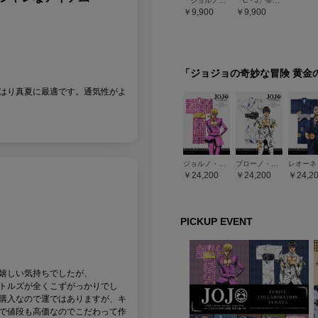
「ジョルノのブローチ」帯留・帯締めセット
「C・J」帯留・帯締めセット
9,900
9,900
「ジョジョの奇妙な冒険 黄金
はり真夏に最適です。通気性がよ
ジョルノ・ジョバァーナ
ブローノ・ブチャラティ
24,200
24,200
24,2
PICKUP EVENT
嬉しい気持ちでしたが、
トルズが全くこずがっかりでし
購入なので運ではありますが、キ
で値段も高価なのでこだわって作