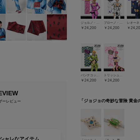
ジョルノ・ジョバァーナ
ブローノ・ブチャラティ
24,200
24,200
24,2
パンナコッタ・フーゴ
トリッシュ・ウナ
24,200
24,200
EVIEW
「ジョジョの奇妙な冒険 黄金
ザーレビュー
シャレなアイテム