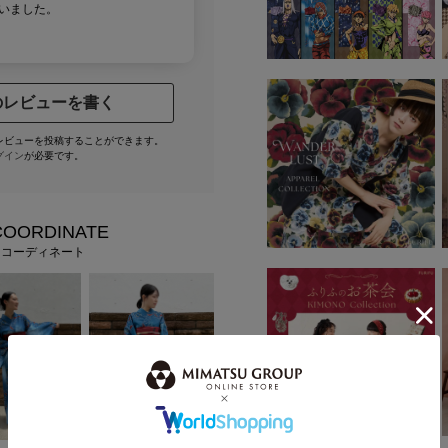
いました。
のレビューを書く
レビューを投稿することができます。
グイン
が必要です。
COORDINATE
フコーディネート
身長：165cm
身長：155cm