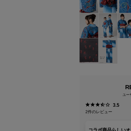
R
ユー
3.5
2
件のレビュー
コラボ商品らしいオ