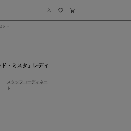
person_outline
favorite_border
shopping_cart
セット
m
モデル：163cm
ード・ミスタ」レディ
ト
スタッフコーディネー
ュ
ト