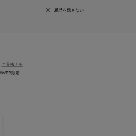
履歴を残さない
＃骨格ナチ
#WEB限定