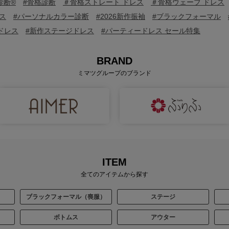
診断®
#骨格診断
＃骨格ストレート ドレス
＃骨格ウェーブ ドレス
ス
#パーソナルカラー診断
#2026新作振袖
#ブラックフォーマル
ドレス
#新作ステージドレス
#パーティードレス セール特集
BRAND
ミマツグループのブランド
ITEM
全てのアイテムから探す
ブラックフォーマル（喪服）
ステージ
ボトムス
アウター