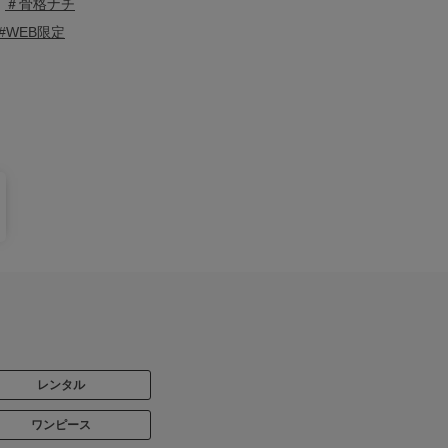
＃骨格ナチ
#WEB限定
レンタル
ワンピース