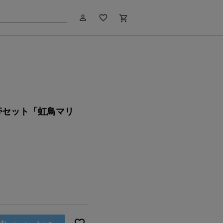
person_outline
favorite_border
shopping_cart
m
帯セット「虹鳥マリ