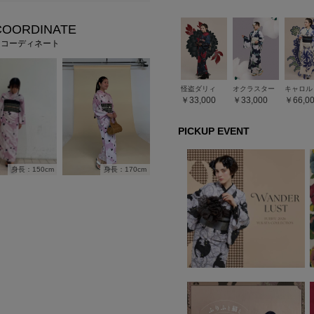
COORDINATE
フコーディネート
怪盗ダリィ
オクラスター
キャロル
33,000
33,000
66,0
PICKUP EVENT
身長：170cm
身長：150cm