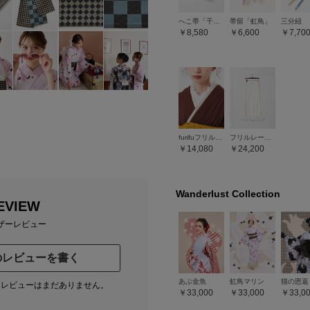
へこ帯「千鳥ヘコ」
帯留「虹鳥」
8,580
6,600
7,70
furifuフリルレース半衿
フリルレース裾除け
14,080
24,200
Wanderlust Collection
EVIEW
ザーレビュー
のレビューを書く
あぶ金魚
虹鳥マリン
猫の恩返
たレビューはまだありません。
33,000
33,000
33,0