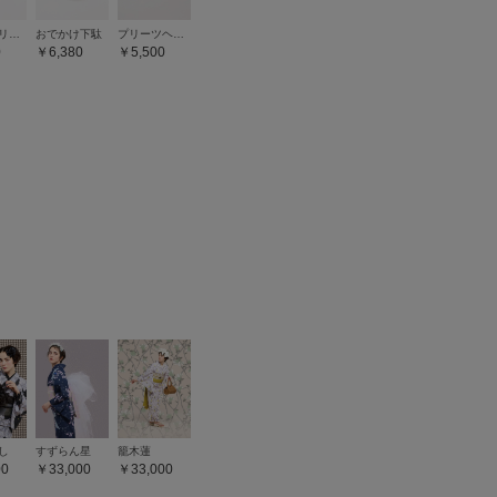
三分紐 リバーシブル
おでかけ下駄
プリーツヘッドリボン
0
6,380
5,500
し
すずらん星
籠木蓮
00
33,000
33,000