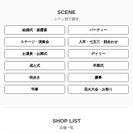
SCENE
シーン別で探す
結婚式・披露宴
パーティー
ステージ・演奏会
入卒・七五三・顔合わせ
お通夜・お葬式
デイリー
成人式
卒業式
街歩き
慶事
弔事
花火大会・お祭り
SHOP LIST
店舗一覧