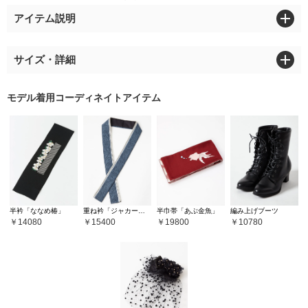
アイテム説明
サイズ・詳細
モデル着用コーディネイトアイテム
半衿「ななめ椿」
重ね衿「ジャカード重ね衿」
半巾帯「あぶ金魚」
編み上げブーツ
14080
15400
19800
10780