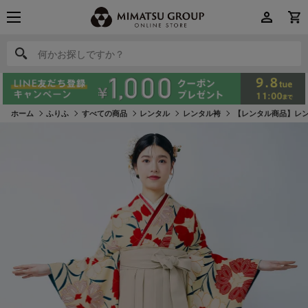
何かお探しですか？
何かお探しですか？
ホーム
ふりふ
すべての商品
レンタル
レンタル袴
【レンタル商品】レン