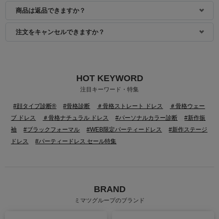
商品は返品できますか？
注文をキャンセルできますか？
HOT KEYWORD
注目キーワード・特集
#顔タイプ診断®
#骨格診断
＃骨格ストレート ドレス
＃骨格ウェー
ブ ドレス
＃骨格ナチュラル ドレス
#パーソナルカラー診断
#新作振
袖
#ブラックフォーマル
#WEB限定パーティードレス
#新作ステージ
ドレス
#パーティードレス セール特集
BRAND
ミマツグループのブランド