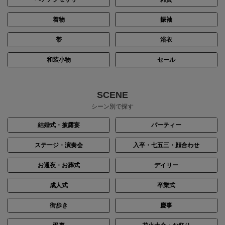
着物
振袖
帯
浴衣
和装小物
セール
SCENE
シーン別で探す
結婚式・披露宴
パーティー
ステージ・演奏会
入卒・七五三・顔合わせ
お通夜・お葬式
デイリー
成人式
卒業式
街歩き
慶事