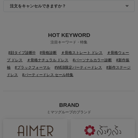
注文をキャンセルできますか？
HOT KEYWORD
注目キーワード・特集
#顔タイプ診断®
#骨格診断
＃骨格ストレート ドレス
＃骨格ウェー
ブ ドレス
＃骨格ナチュラル ドレス
#パーソナルカラー診断
#新作振
袖
#ブラックフォーマル
#WEB限定パーティードレス
#新作ステージ
ドレス
#パーティードレス セール特集
BRAND
ミマツグループのブランド