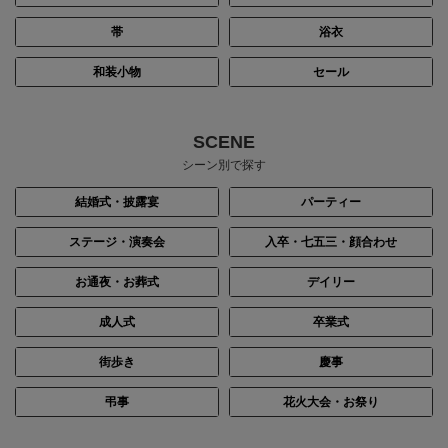
帯
浴衣
和装小物
セール
SCENE
シーン別で探す
結婚式・披露宴
パーティー
ステージ・演奏会
入卒・七五三・顔合わせ
お通夜・お葬式
デイリー
成人式
卒業式
街歩き
慶事
弔事
花火大会・お祭り