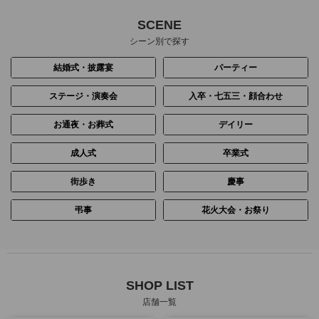
SCENE
シーン別で探す
結婚式・披露宴
パーティー
ステージ・演奏会
入卒・七五三・顔合わせ
お通夜・お葬式
デイリー
成人式
卒業式
街歩き
慶事
弔事
花火大会・お祭り
SHOP LIST
店舗一覧