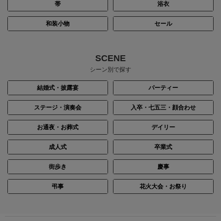
帯
浴衣
和装小物
セール
SCENE
シーン別で探す
結婚式・披露宴
パーティー
ステージ・演奏会
入卒・七五三・顔合わせ
お通夜・お葬式
デイリー
成人式
卒業式
街歩き
慶事
弔事
花火大会・お祭り