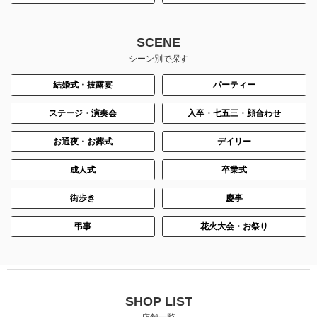
SCENE
シーン別で探す
結婚式・披露宴
パーティー
ステージ・演奏会
入卒・七五三・顔合わせ
お通夜・お葬式
デイリー
成人式
卒業式
街歩き
慶事
弔事
花火大会・お祭り
SHOP LIST