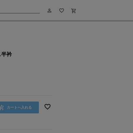
person_outline
favorite_border
shopping_cart
ス半衿
カートへ入れる