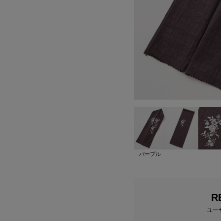
パープル
R
ユー