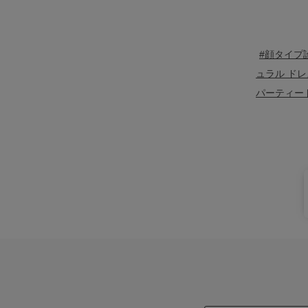
#顔タイプ
ュラル ドレ
パーティー