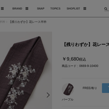
BRAND
SNAP
TOPICS
SHOPLIST
半衿
【残りわずか】花レース半衿
【残りわずか】花レー
￥9,680
税込
商品コード
0669-9-10400
FREE/有り
パープル