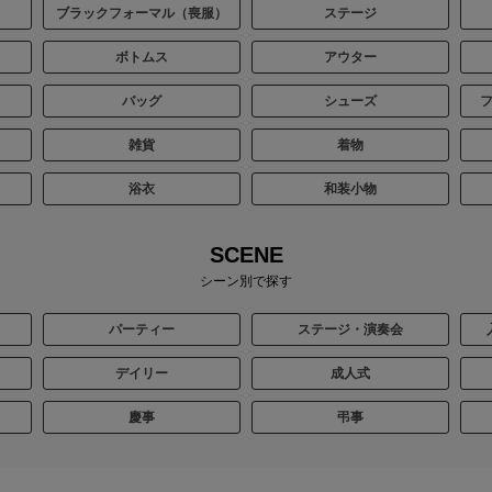
ブラックフォーマル（喪服）
ステージ
ボトムス
アウター
バッグ
シューズ
雑貨
着物
浴衣
和装小物
SCENE
シーン別で探す
パーティー
ステージ・演奏会
デイリー
成人式
慶事
弔事