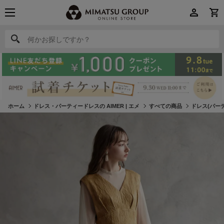
何かお探しですか？
何かお探しですか？
ホーム
ドレス・パーティードレスの AIMER | エメ
すべての商品
ドレス(パー