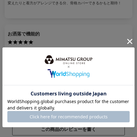
変えたりと着方がアレンジできる分、骨格カバーできるかもと期待！
お洒落で機能的
投稿者：
ぽめ
カラー：
ネイビー
サイズ：
S
ジャカード生地は値段相応で、高級感まではありませんが悪目立ちしない
と思います。
Iラインなのでスッキリ見え手持ちのジャケットを合わせても膨張せず良
かったです。
普段と同じサイズを選びましたが背中がゴムのためかややゆとりがありま
す。ポケットがあるのがありがたいです。
この商品のレビューを書く