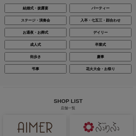
結婚式・披露宴
パーティー
ステージ・演奏会
入卒・七五三・顔合わせ
お通夜・お葬式
デイリー
成人式
卒業式
街歩き
慶事
身長：156cm
身長：163cm
弔事
花火大会・お祭り
SHOP LIST
店舗一覧