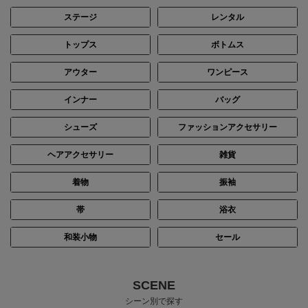
ステージ
レンタル
トップス
ボトムス
身長：164cm
身長：164cm
アウター
ワンピース
インナー
バッグ
シューズ
ファッションアクセサリー
ヘアアクセサリー
雑貨
着物
振袖
帯
浴衣
和装小物
セール
身長：156cm
身長：158cm
SCENE
シーン別で探す