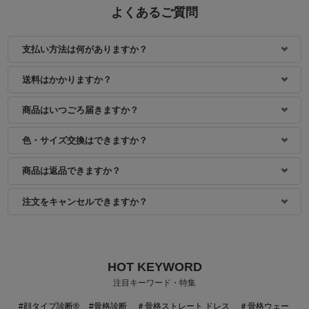
よくあるご質問
支払い方法は何がありますか？
身長：150cm
身長：154cm
送料はかかりますか？
商品はいつごろ届きますか？
色・サイズ交換はできますか？
商品は返品できますか？
注文をキャンセルできますか？
HOT KEYWORD
身長：161cm
身長：155cm
注目キーワード・特集
#顔タイプ診断®
#骨格診断
＃骨格ストレート ドレス
＃骨格ウェー