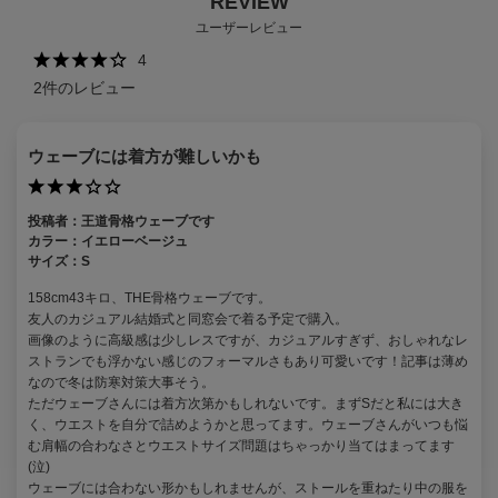
REVIEW
ユーザーレビュー
4
2
件のレビュー
ウェーブには着方が難しいかも
投稿者：
王道骨格ウェーブです
カラー：
イエローベージュ
サイズ：
S
158cm43キロ、THE骨格ウェーブです。
友人のカジュアル結婚式と同窓会で着る予定で購入。
画像のように高級感は少しレスですが、カジュアルすぎず、おしゃれなレ
ストランでも浮かない感じのフォーマルさもあり可愛いです！記事は薄め
なので冬は防寒対策大事そう。
ただウェーブさんには着方次第かもしれないです。まずSだと私には大き
く、ウエストを自分で詰めようかと思ってます。ウェーブさんがいつも悩
む肩幅の合わなさとウエストサイズ問題はちゃっかり当てはまってます
(泣)
ウェーブには合わない形かもしれませんが、ストールを重ねたり中の服を