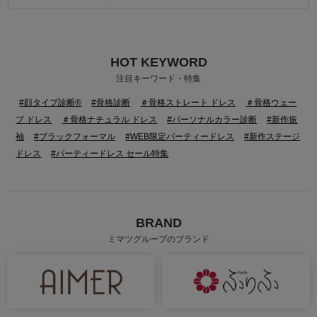
HOT KEYWORD
身長：150cm
身長：155cm
注目キーワード・特集
#顔タイプ診断®
#骨格診断
＃骨格ストレート ドレス
＃骨格ウェー
ブ ドレス
＃骨格ナチュラル ドレス
#パーソナルカラー診断
#新作振
袖
#ブラックフォーマル
#WEB限定パーティードレス
#新作ステージ
ドレス
#パーティードレス セール特集
BRAND
ミマツグループのブランド
身長：155cm
身長：166cm