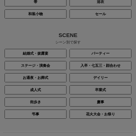
帯
浴衣
和装小物
セール
身長：164cm
身長：154cm
SCENE
シーン別で探す
結婚式・披露宴
パーティー
ステージ・演奏会
入卒・七五三・顔合わせ
お通夜・お葬式
デイリー
成人式
卒業式
街歩き
慶事
身長：156cm
身長：154cm
弔事
花火大会・お祭り