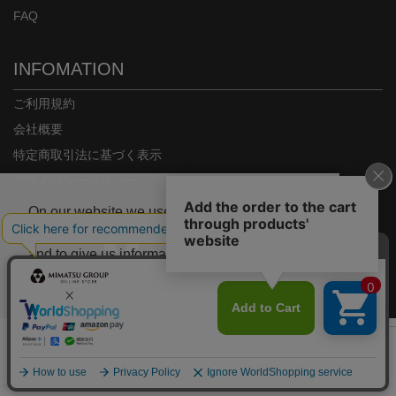
FAQ
INFOMATION
ご利用規約
会社概要
特定商取引法に基づく表示
プライバシーポリシー
On our website we use some cookies. These
are necessary for our site to work properly
and to give us information about how our site
is used.
Copyright© MIMATSU.CO.,LTD. ALL RIGHTS RESERVED.
Deny
Accept
カラー/サイズを選択
;
00000000-0000-0000-0000-000000000000