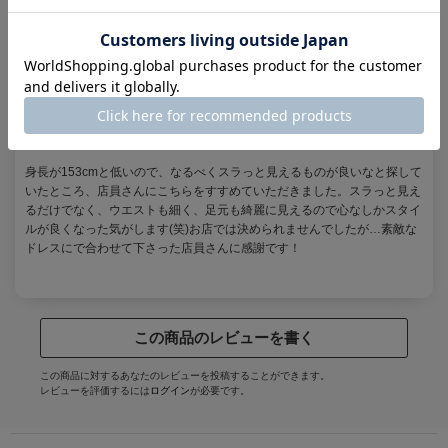
美シルエットです！
投稿者：
rinchan
カラー：
ブルーグレー
サイズ：
M
身長が153cmと低いので、なるべくスラっと見えるものが良いなと探して
いたところ、店員さんにこちらをすすめていただきました。スラっと見え
るだけでなく、ウエストも細く、足元も綺麗に見えるので心なしかスタイ
ルが良くなった気がします(笑)お店では決められませんでしたが…素敵な
ドレスにで合わせて下さった店員さんに感謝です！
この商品のレビューを書く
この商品に対するあなたのレビューを投稿することができます。
レビューを評価するには
ログイン
が必要です。