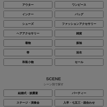
アウター
ワンピース
インナー
バッグ
シューズ
ファッションアクセサリー
ヘアアクセサリー
雑貨
着物
振袖
帯
浴衣
和装小物
セール
身長：162cm
身長：150cm
SCENE
シーン別で探す
結婚式・披露宴
パーティー
ステージ・演奏会
入卒・七五三・顔合わせ