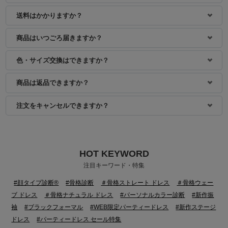
身長：157cm
身長：154cm
送料はかかりますか？
商品はいつごろ届きますか？
色・サイズ交換はできますか？
商品は返品できますか？
注文をキャンセルできますか？
HOT KEYWORD
身長：166cm
身長：155cm
注目キーワード・特集
#顔タイプ診断®
#骨格診断
＃骨格ストレート ドレス
＃骨格ウェー
ブ ドレス
＃骨格ナチュラル ドレス
#パーソナルカラー診断
#新作振
袖
#ブラックフォーマル
#WEB限定パーティードレス
#新作ステージ
ドレス
#パーティードレス セール特集