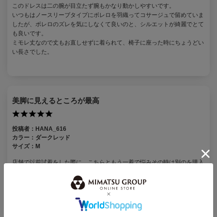
このドレスは二の腕が目立たず腕もかなり動かしやすいです。
いつもはノースリーブタイプにボレロを羽織ってコサージュで留めていま
したが、ボレロのズレを気にしなくて良いのと、シルエットが綺麗でとて
も良いです。
ミモレ丈なので丈もお直しせずに着られて、椅子に座った時にちょうどい
い長さでした。
美脚に見えるところが最高
投稿者：
HANA_616
カラー：
ダークレッド
サイズ：
M
店舗で以前試着をした際に、こちらともう一着で悩みその時は別のを購入
させていただいたきました。やっぱり忘れられず、友人の結婚式の為に購
入させていただきました。落ち着きながらも珍しい色味と、シルエットの
綺麗さ、一番は、コンプレックスな足が綺麗に見える！！大満足です。