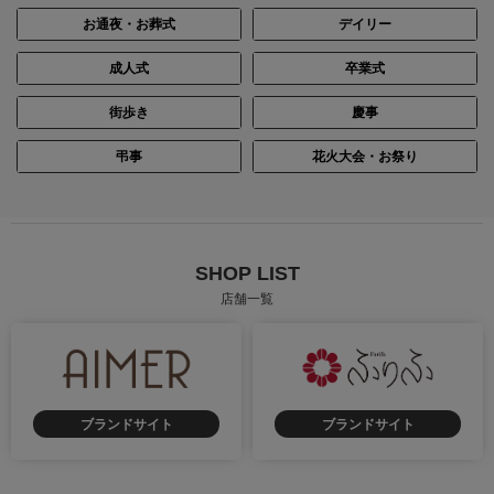
お通夜・お葬式
デイリー
成人式
卒業式
街歩き
慶事
身長：160cm
身長：144cm
弔事
花火大会・お祭り
SHOP LIST
店舗一覧
ブランドサイト
ブランドサイト
身長：156cm
身長：161cm