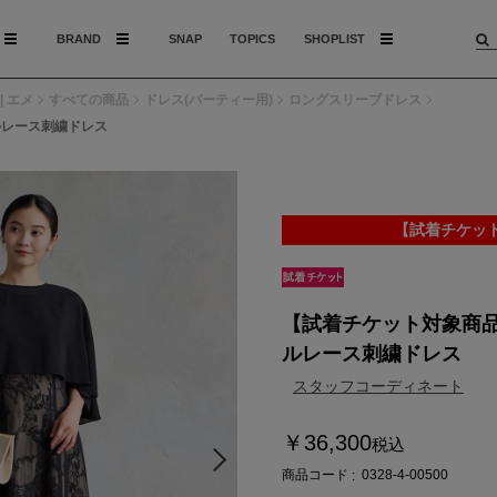
BRAND
SNAP
TOPICS
SHOPLIST
| エメ
すべての商品
ドレス(パーティー用)
ロングスリーブドレス
ルレース刺繍ドレス
【試着チケッ
【試着チケット対象商
ルレース刺繍ドレス
スタッフコーディネート
￥36,300
税込
商品コード
0328-4-00500