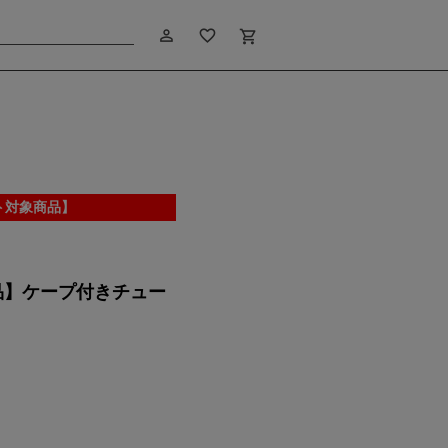
person_outline
favorite_border
shopping_cart
ト対象商品】
品】ケープ付きチュー