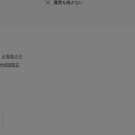
履歴を残さない
＃骨格ナチ
#WEB限定