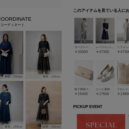
このアイテムを見ている人に
COORDINATE
フコーディネート
ヨークレースケープレイヤードドレス
レース×シャンタンセミロングフレアドレス
33000
47300
4730
身長：150cm
身長：155cm
格子模様クラッチバッグ
コンビ素材スクエアヒールパンプス
15400
17600
1485
PICKUP EVENT
身長：161cm
身長：155cm