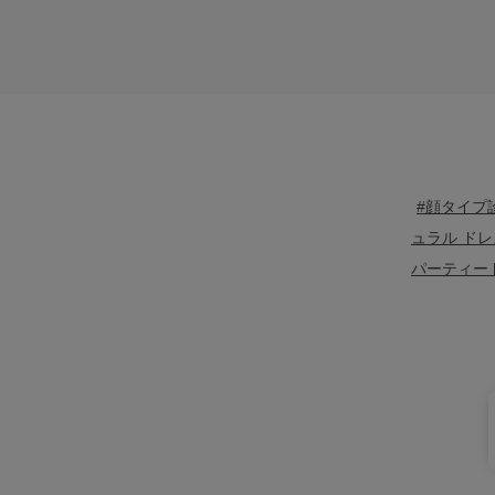
#顔タイプ
ュラル ドレ
パーティー