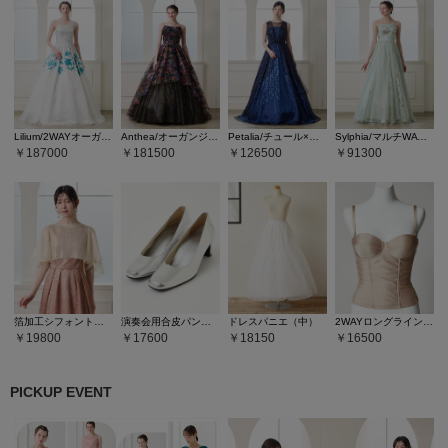
Lilium/2WAYオーガンジー×ラメグリッターロングドレス
Anthea/オーガンジー×フラワープリント・ラメフロッキーロングドレス
Petalia/チュール×ラメグリッター肩山付ロングドレス
Sylphia/マルチWAYチュール×箔加工ロングドレス
187000
181500
126500
91300
箔加工シフォントップス
演奏会用合皮パンプス
ドレスパニエ（中）
2WAYロングラインシェイパー
19800
17600
18150
16500
PICKUP EVENT