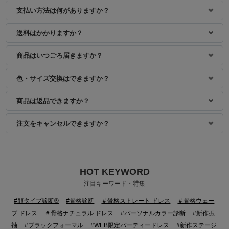
支払い方法は何がありますか？
身長：153cm
身長：163cm
送料はかかりますか？
商品はいつごろ届きますか？
色・サイズ交換はできますか？
商品は返品できますか？
注文をキャンセルできますか？
HOT KEYWORD
身長：165cm
注目キーワード・特集
#顔タイプ診断®
#骨格診断
＃骨格ストレート ドレス
＃骨格ウェー
ブ ドレス
＃骨格ナチュラル ドレス
#パーソナルカラー診断
#新作振
袖
#ブラックフォーマル
#WEB限定パーティードレス
#新作ステージ