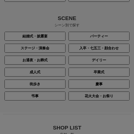
SCENE
シーン別で探す
結婚式・披露宴
パーティー
ステージ・演奏会
入卒・七五三・顔合わせ
お通夜・お葬式
デイリー
成人式
卒業式
街歩き
慶事
弔事
花火大会・お祭り
SHOP LIST