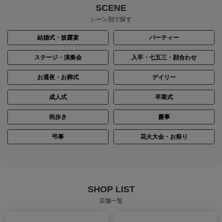
SCENE
シーン別で探す
結婚式・披露宴
パーティー
ステージ・演奏会
入卒・七五三・顔合わせ
お通夜・お葬式
デイリー
成人式
卒業式
街歩き
慶事
身長：166cm
身長：152cm
弔事
花火大会・お祭り
SHOP LIST
店舗一覧