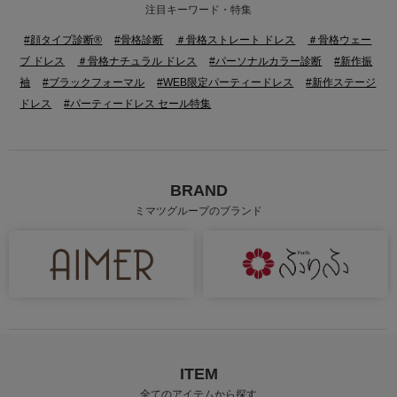
注目キーワード・特集
#顔タイプ診断®
#骨格診断
＃骨格ストレート ドレス
＃骨格ウェー
ブ ドレス
＃骨格ナチュラル ドレス
#パーソナルカラー診断
#新作振
袖
#ブラックフォーマル
#WEB限定パーティードレス
#新作ステージ
ドレス
#パーティードレス セール特集
BRAND
ミマツグループのブランド
身長：163cm
身長：163cm
ITEM
全てのアイテムから探す