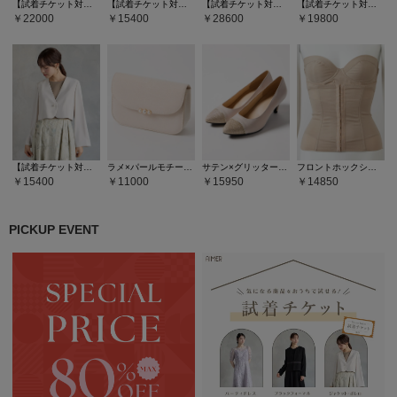
【試着チケット対象商品】ビオラモチーフスパンコール刺繍バックシャンドレス
【試着チケット対象商品】【WEB限定】フラワーモチーフレース袖付きフィット＆フレアドレス
【試着チケット対象商品】ビッグリボンブラウス×リボン刺繍チュールキャミソールワンピース2点セットドレス
【試着チケット対象商品】ミストチュール フラワーモチーフラメ刺繍パイピングデザインドレス
22000
15400
28600
19800
【試着チケット対象商品】2WAYボタン袖ファスナーフレアスリーブノーカラージャケット
ラメ×パールモチーフフラップバッグ
サテン×グリッタートゥパンプス
フロントホックシェイパー
15400
11000
15950
14850
PICKUP EVENT