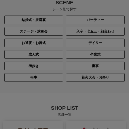
SCENE
シーン別で探す
結婚式・披露宴
パーティー
ステージ・演奏会
入卒・七五三・顔合わせ
お通夜・お葬式
デイリー
成人式
卒業式
街歩き
慶事
身長：157cm
身長：155cm
弔事
花火大会・お祭り
SHOP LIST
店舗一覧