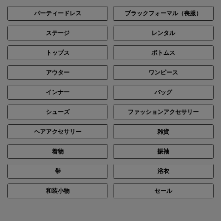
パーティードレス
ブラックフォーマル（喪服）
ステージ
レンタル
トップス
ボトムス
身長：156cm
身長：162cm
アウター
ワンピース
インナー
バッグ
シューズ
ファッションアクセサリー
ヘアアクセサリー
雑貨
着物
振袖
帯
浴衣
和装小物
セール
身長：154cm
身長：152cm