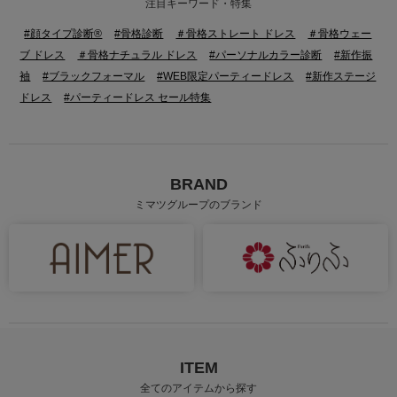
注目キーワード・特集
#顔タイプ診断®
#骨格診断
＃骨格ストレート ドレス
＃骨格ウェー
ブ ドレス
＃骨格ナチュラル ドレス
#パーソナルカラー診断
#新作振
袖
#ブラックフォーマル
#WEB限定パーティードレス
#新作ステージ
ドレス
#パーティードレス セール特集
BRAND
ミマツグループのブランド
身長：160cm
身長：163cm
ITEM
全てのアイテムから探す