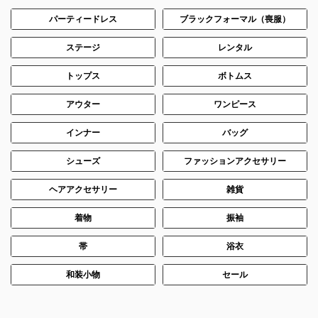
パーティードレス
ブラックフォーマル（喪服）
ステージ
レンタル
トップス
ボトムス
身長：162cm
身長：163cm
アウター
ワンピース
インナー
バッグ
シューズ
ファッションアクセサリー
ヘアアクセサリー
雑貨
着物
振袖
帯
浴衣
和装小物
セール
身長：156cm
身長：154cm