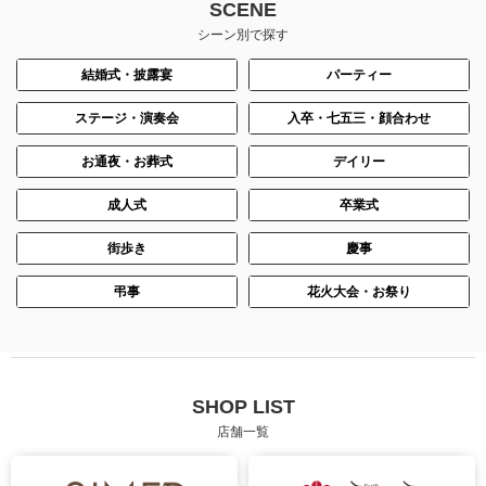
SCENE
シーン別で探す
結婚式・披露宴
パーティー
ステージ・演奏会
入卒・七五三・顔合わせ
お通夜・お葬式
デイリー
成人式
卒業式
街歩き
慶事
身長：152cm
身長：155cm
弔事
花火大会・お祭り
SHOP LIST
店舗一覧