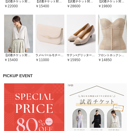
【試着チケット対象商品】ビオラモチーフスパンコール刺繍バックシャンドレス
【試着チケット対象商品】【WEB限定】フラワーモチーフレース袖付きフィット＆フレアドレス
【試着チケット対象商品】ビッグリボンブラウス×リボン刺繍チュールキャミソールワンピース2点セットドレス
【試着チケット対象商品】ミストチュール フラワーモチーフラメ刺繍パイピングデザインドレス
22000
15400
28600
19800
【試着チケット対象商品】2WAYボタン袖ファスナーフレアスリーブノーカラージャケット
ラメ×パールモチーフフラップバッグ
サテン×グリッタートゥパンプス
フロントホックシェイパー
15400
11000
15950
14850
PICKUP EVENT