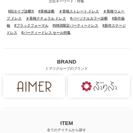
注目キーワード・特集
#顔タイプ診断®
#骨格診断
＃骨格ストレート ドレス
＃骨格ウェー
ブ ドレス
＃骨格ナチュラル ドレス
#パーソナルカラー診断
#新作振
袖
#ブラックフォーマル
#WEB限定パーティードレス
#新作ステージ
ドレス
#パーティードレス セール特集
BRAND
ミマツグループのブランド
身長：160cm
身長：160cm
ITEM
全てのアイテムから探す