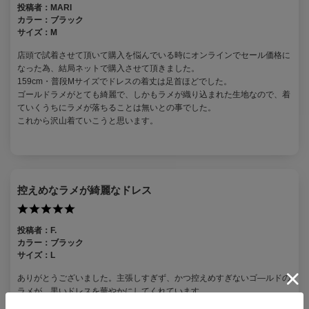
投稿者：
MARI
カラー：
ブラック
サイズ：
M
店頭で試着させて頂いて購入を悩んでいる時にオンラインでセール価格に
なった為、結局ネットで購入させて頂きました。
159cm・普段Mサイズでドレスの着丈は足首ほどでした。
ゴールドラメがとても綺麗で、しかもラメが織り込まれた生地なので、着
ていくうちにラメが落ちることは無いとの事でした。
これから沢山着ていこうと思います。
控えめなラメが綺麗なドレス
投稿者：
F.
カラー：
ブラック
サイズ：
L
ありがとうございました。主張しすぎず、かつ控えめすぎないゴ―ルドの
ラメが、黒いドレスを華やかにしてくれています。