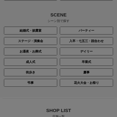
身長：156cm
身長：145cm
SCENE
シーン別で探す
結婚式・披露宴
パーティー
ステージ・演奏会
入卒・七五三・顔合わせ
お通夜・お葬式
デイリー
成人式
卒業式
街歩き
慶事
身長：150cm
身長：162cm
弔事
花火大会・お祭り
SHOP LIST
店舗一覧