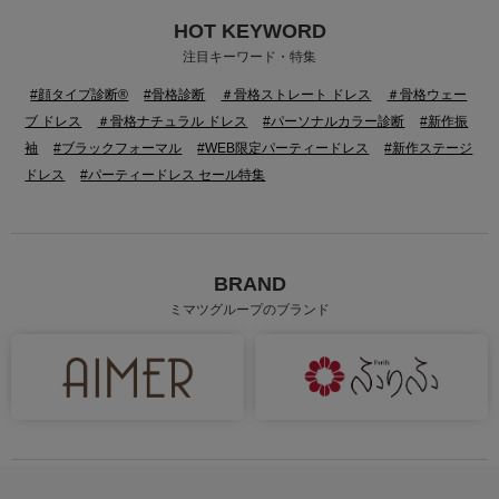
HOT KEYWORD
身長：155cm
身長：162cm
注目キーワード・特集
#顔タイプ診断®
#骨格診断
＃骨格ストレート ドレス
＃骨格ウェー
ブ ドレス
＃骨格ナチュラル ドレス
#パーソナルカラー診断
#新作振
袖
#ブラックフォーマル
#WEB限定パーティードレス
#新作ステージ
ドレス
#パーティードレス セール特集
BRAND
ミマツグループのブランド
身長：161cm
身長：157cm