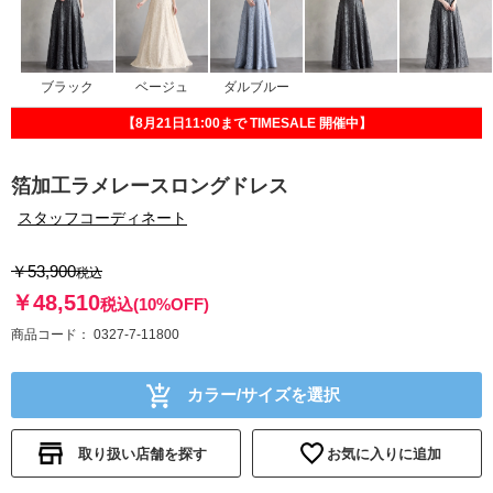
ブラック
ベージュ
ダルブルー
【8月21日11:00まで TIMESALE 開催中】
箔加工ラメレースロングドレス
スタッフコーディネート
￥53,900
税込
￥48,510
税込
(10%OFF)
商品コード
0327-7-11800
カラー/サイズを選択
取り扱い店舗を探す
お気に入りに追加