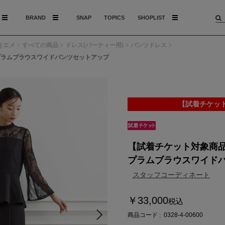
BRAND
SNAP
TOPICS
SHOPLIST
| エメ
すべての商品
ドレス(パーティー用)
パンツドレス
プラムブラウスワイドパンツセットアップ
【試着チケッ
【試着チケット対象商
プラムブラウスワイド
スタッフコーディネート
￥33,000
税込
商品コード
0328-4-00600