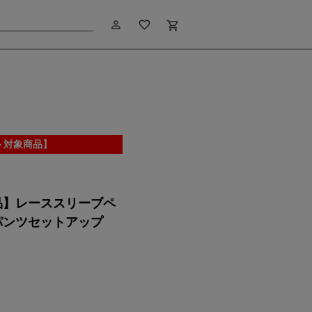
person_outline
favorite_border
shopping_cart
ト対象商品】
モデル：164cm サイズ：M
品】レーススリーブペ
パンツセットアップ