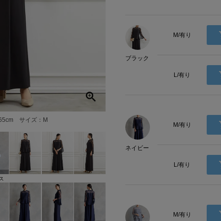
M/有り
ブラック
L/有り
65cm サイズ：M
M/有り
ネイビー
L/有り
ス
M/有り