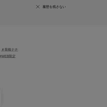
履歴を残さない
＃骨格ナチ
#WEB限定