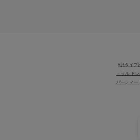
#顔タイプ
ュラル ドレ
パーティー