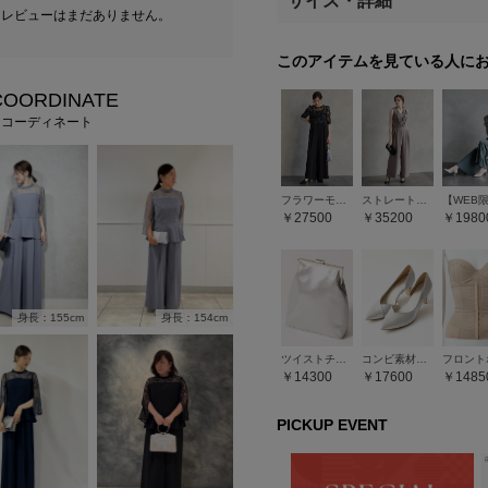
サイズ・詳細
たレビューはまだありません。
このアイテムを見ている人に
COORDINATE
フコーディネート
フラワーモチーフラメ刺繍ブラウス×ツイルキャミソールオールインワン2点セットドレス
ストレートパンツオールインワン
27500
35200
1980
身長：154cm
身長：155cm
ツイストチェーン付き2WAY縦型バッグ
コンビ素材スクエアヒールパンプス
14300
17600
1485
PICKUP EVENT