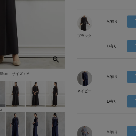
M/有り
ブラック
L/有り
65cm サイズ：M
M/有り
ネイビー
L/有り
ス
M/有り