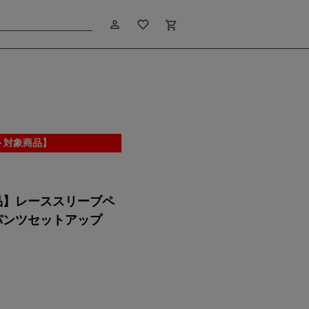
person_outline
favorite_border
shopping_cart
ト対象商品】
モデル：164cm サイズ：M
品】レーススリーブペ
パンツセットアップ