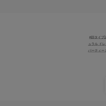
#顔タイプ
ュラル ドレ
パーティー