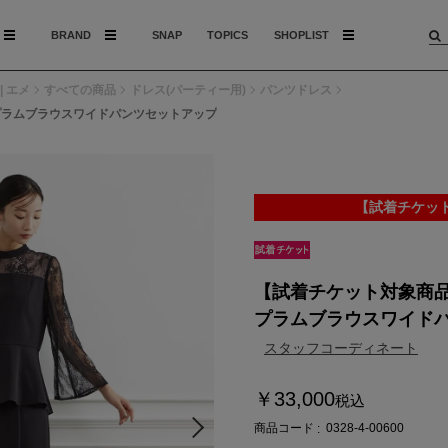
BRAND
SNAP
TOPICS
SHOPLIST
| エメ
すべての商品
ドレス(パーティー用)
パンツドレス
プラムブラウスワイドパンツセットアップ
【試着チケッ
【試着チケット対象商
プラムブラウスワイド
スタッフコーディネート
￥33,000
税込
商品コード
0328-4-00600