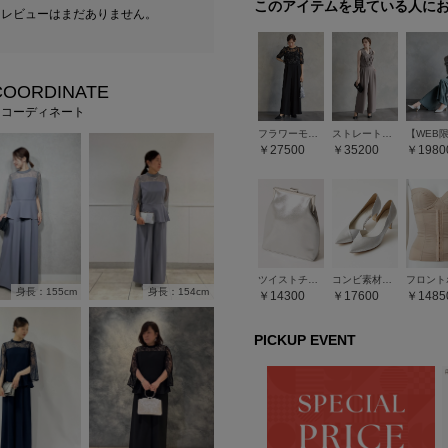
このアイテムを見ている人に
たレビューはまだありません。
COORDINATE
フコーディネート
フラワーモチーフラメ刺繍ブラウス×ツイルキャミソールオールインワン2点セットドレス
ストレートパンツオールインワン
27500
35200
1980
ツイストチェーン付き2WAY縦型バッグ
コンビ素材スクエアヒールパンプス
身長：154cm
身長：155cm
14300
17600
1485
PICKUP EVENT