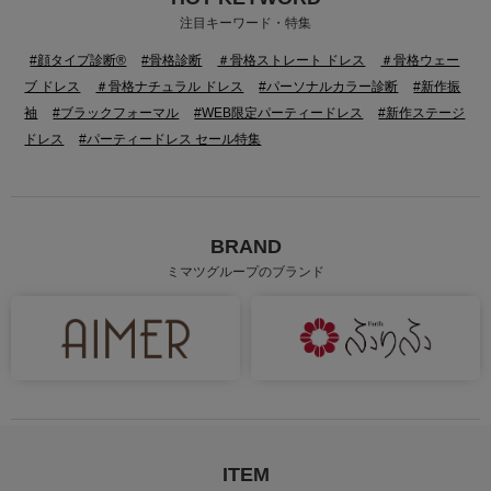
身長：152cm
身長：155cm
注目キーワード・特集
#顔タイプ診断®
#骨格診断
＃骨格ストレート ドレス
＃骨格ウェー
ブ ドレス
＃骨格ナチュラル ドレス
#パーソナルカラー診断
#新作振
袖
#ブラックフォーマル
#WEB限定パーティードレス
#新作ステージ
ドレス
#パーティードレス セール特集
BRAND
ミマツグループのブランド
身長：159cm
身長：155cm
ITEM