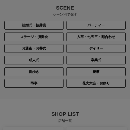
SCENE
シーン別で探す
結婚式・披露宴
パーティー
ステージ・演奏会
入卒・七五三・顔合わせ
お通夜・お葬式
デイリー
成人式
卒業式
街歩き
慶事
身長：156cm
身長：155cm
弔事
花火大会・お祭り
SHOP LIST
店舗一覧