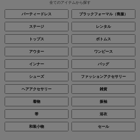
全てのアイテムから探す
パーティードレス
ブラックフォーマル（喪服）
ステージ
レンタル
トップス
ボトムス
身長：155cm
身長：155cm
アウター
ワンピース
インナー
バッグ
シューズ
ファッションアクセサリー
ヘアアクセサリー
雑貨
着物
振袖
帯
浴衣
和装小物
セール
身長：154cm
身長：144cm