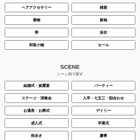
ヘアアクセサリー
雑貨
着物
振袖
帯
浴衣
和装小物
セール
SCENE
シーン別で探す
結婚式・披露宴
パーティー
ステージ・演奏会
入卒・七五三・顔合わせ
お通夜・お葬式
デイリー
成人式
卒業式
街歩き
慶事