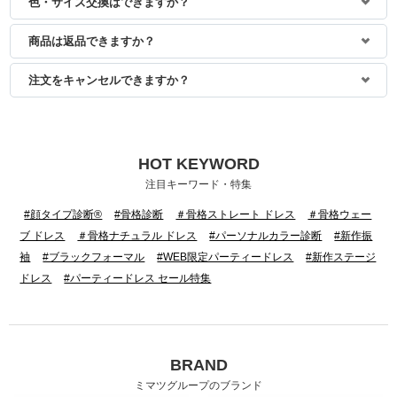
色・サイズ交換はできますか？
商品は返品できますか？
注文をキャンセルできますか？
HOT KEYWORD
注目キーワード・特集
#顔タイプ診断®
#骨格診断
＃骨格ストレート ドレス
＃骨格ウェー
ブ ドレス
＃骨格ナチュラル ドレス
#パーソナルカラー診断
#新作振
袖
#ブラックフォーマル
#WEB限定パーティードレス
#新作ステージ
ドレス
#パーティードレス セール特集
BRAND
ミマツグループのブランド