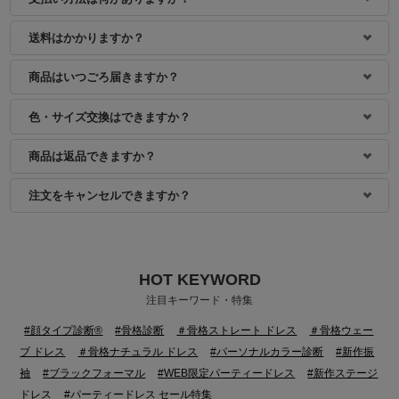
身長：160cm
身長：157cm
送料はかかりますか？
商品はいつごろ届きますか？
色・サイズ交換はできますか？
商品は返品できますか？
注文をキャンセルできますか？
HOT KEYWORD
身長：157cm
身長：163cm
注目キーワード・特集
#顔タイプ診断®
#骨格診断
＃骨格ストレート ドレス
＃骨格ウェー
ブ ドレス
＃骨格ナチュラル ドレス
#パーソナルカラー診断
#新作振
袖
#ブラックフォーマル
#WEB限定パーティードレス
#新作ステージ
ドレス
#パーティードレス セール特集