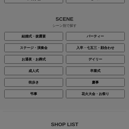
身長：156cm
身長：158cm
SCENE
シーン別で探す
結婚式・披露宴
パーティー
ステージ・演奏会
入卒・七五三・顔合わせ
お通夜・お葬式
デイリー
成人式
卒業式
街歩き
慶事
身長：150cm
身長：144cm
弔事
花火大会・お祭り
SHOP LIST