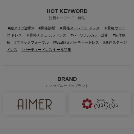
HOT KEYWORD
身長：150cm
身長：166cm
注目キーワード・特集
#顔タイプ診断®
#骨格診断
＃骨格ストレート ドレス
＃骨格ウェー
ブ ドレス
＃骨格ナチュラル ドレス
#パーソナルカラー診断
#新作振
袖
#ブラックフォーマル
#WEB限定パーティードレス
#新作ステージ
ドレス
#パーティードレス セール特集
BRAND
ミマツグループのブランド
身長：157cm
身長：155cm