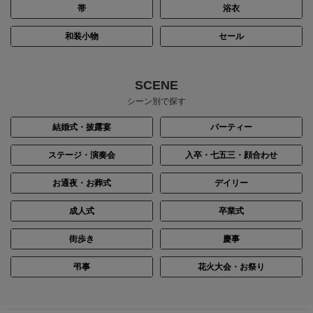
帯
浴衣
和装小物
セール
身長：156cm
身長：164cm
SCENE
シーン別で探す
結婚式・披露宴
パーティー
ステージ・演奏会
入卒・七五三・顔合わせ
お通夜・お葬式
デイリー
成人式
卒業式
街歩き
慶事
身長：162cm
身長：155cm
弔事
花火大会・お祭り