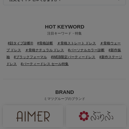
HOT KEYWORD
身長：156cm
身長：161cm
注目キーワード・特集
#顔タイプ診断®
#骨格診断
＃骨格ストレート ドレス
＃骨格ウェー
ブ ドレス
＃骨格ナチュラル ドレス
#パーソナルカラー診断
#新作振
袖
#ブラックフォーマル
#WEB限定パーティードレス
#新作ステージ
ドレス
#パーティードレス セール特集
BRAND
ミマツグループのブランド
身長：161cm
身長：152cm