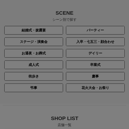
SCENE
シーン別で探す
結婚式・披露宴
パーティー
ステージ・演奏会
入卒・七五三・顔合わせ
お通夜・お葬式
デイリー
成人式
卒業式
街歩き
慶事
弔事
花火大会・お祭り
SHOP LIST
店舗一覧