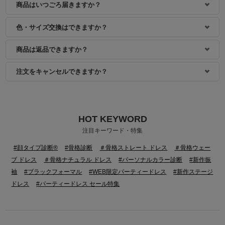
商品はいつごろ届きますか？
色・サイズ交換はできますか？
商品は返品できますか？
注文をキャンセルできますか？
HOT KEYWORD
身長：155cm
身長：163cm
注目キーワード・特集
#顔タイプ診断®
#骨格診断
＃骨格ストレート ドレス
＃骨格ウェー
ブ ドレス
＃骨格ナチュラル ドレス
#パーソナルカラー診断
#新作振
袖
#ブラックフォーマル
#WEB限定パーティードレス
#新作ステージ
ドレス
#パーティードレス セール特集