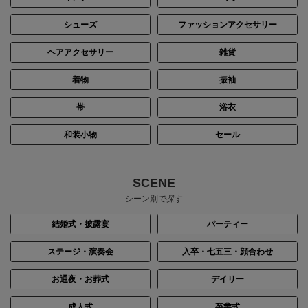
シューズ
ファッションアクセサリー
ヘアアクセサリー
雑貨
着物
振袖
帯
浴衣
和装小物
セール
身長：152cm
身長：150cm
SCENE
シーン別で探す
結婚式・披露宴
パーティー
ステージ・演奏会
入卒・七五三・顔合わせ
お通夜・お葬式
デイリー
成人式
卒業式