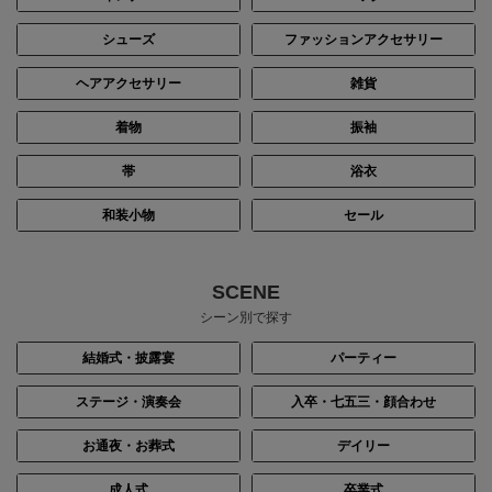
シューズ
ファッションアクセサリー
ヘアアクセサリー
雑貨
着物
振袖
帯
浴衣
和装小物
セール
身長：163cm
身長：150cm
SCENE
シーン別で探す
結婚式・披露宴
パーティー
ステージ・演奏会
入卒・七五三・顔合わせ
お通夜・お葬式
デイリー
成人式
卒業式