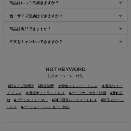
商品はいつごろ届きますか？
色・サイズ交換はできますか？
商品は返品できますか？
注文をキャンセルできますか？
HOT KEYWORD
身長：155cm
身長：153cm
注目キーワード・特集
#顔タイプ診断®
#骨格診断
＃骨格ストレート ドレス
＃骨格ウェー
ブ ドレス
＃骨格ナチュラル ドレス
#パーソナルカラー診断
#新作振
袖
#ブラックフォーマル
#WEB限定パーティードレス
#新作ステージ
ドレス
#パーティードレス セール特集