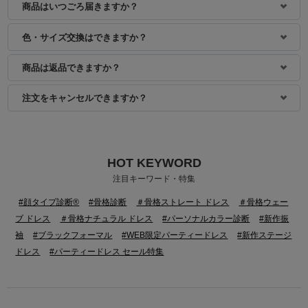
商品はいつごろ届きますか？
色・サイズ交換はできますか？
商品は返品できますか？
注文をキャンセルできますか？
HOT KEYWORD
身長：160cm
注目キーワード・特集
#顔タイプ診断®
#骨格診断
＃骨格ストレート ドレス
＃骨格ウェー
ブ ドレス
＃骨格ナチュラル ドレス
#パーソナルカラー診断
#新作振
袖
#ブラックフォーマル
#WEB限定パーティードレス
#新作ステージ
ドレス
#パーティードレス セール特集