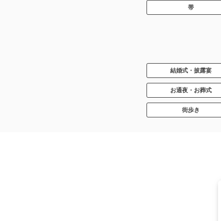
帯
結婚式・披露宴
お通夜・お葬式
街歩き