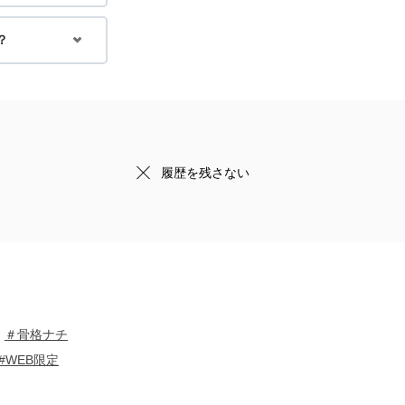
？
履歴を残さない
＃骨格ナチ
#WEB限定