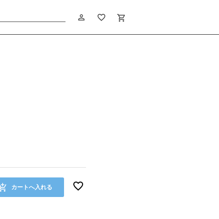
person_outline
favorite_border
shopping_cart
カートへ入れる