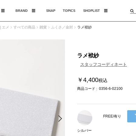
BRAND
SNAP
TOPICS
SHOPLIST
| エメ
すべての商品
雑貨
ふくさ／金封
ラメ袱紗
ラメ袱紗
スタッフコーディネート
￥4,400
税込
商品コード
0356-6-02100
FREE/有り
シルバー