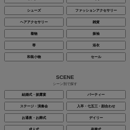
シューズ
ファッションアクセサリー
ヘアアクセサリー
雑貨
着物
振袖
帯
浴衣
和装小物
セール
身長：153cm
身長：150cm
SCENE
シーン別で探す
結婚式・披露宴
パーティー
ステージ・演奏会
入卒・七五三・顔合わせ
お通夜・お葬式
デイリー
成人式
卒業式