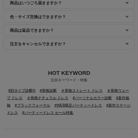
商品はいつごろ届きますか？
色・サイズ交換はできますか？
商品は返品できますか？
注文をキャンセルできますか？
HOT KEYWORD
身長：156cm
身長：156cm
注目キーワード・特集
#顔タイプ診断®
#骨格診断
＃骨格ストレート ドレス
＃骨格ウェー
ブ ドレス
＃骨格ナチュラル ドレス
#パーソナルカラー診断
#新作振
袖
#ブラックフォーマル
#WEB限定パーティードレス
#新作ステージ
ドレス
#パーティードレス セール特集