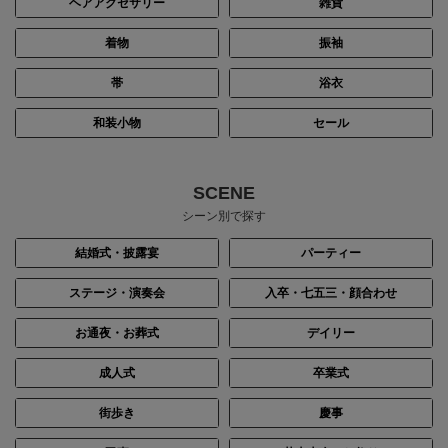
ヘアアクセサリー
雑貨
着物
振袖
帯
浴衣
和装小物
セール
SCENE
シーン別で探す
結婚式・披露宴
パーティー
ステージ・演奏会
入卒・七五三・顔合わせ
お通夜・お葬式
デイリー
成人式
卒業式
街歩き
慶事