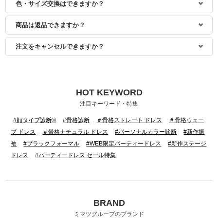
色・サイズ交換はできますか？
商品は返品できますか？
注文をキャンセルできますか？
HOT KEYWORD
注目キーワード・特集
#顔タイプ診断®
#骨格診断
＃骨格ストレート ドレス
＃骨格ウェー
ブ ドレス
＃骨格ナチュラル ドレス
#パーソナルカラー診断
#新作振
袖
#ブラックフォーマル
#WEB限定パーティードレス
#新作ステージ
ドレス
#パーティードレス セール特集
BRAND
ミマツグループのブランド