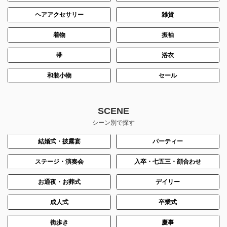
ヘアアクセサリー
雑貨
着物
振袖
帯
浴衣
和装小物
セール
SCENE
シーン別で探す
結婚式・披露宴
パーティー
ステージ・演奏会
入卒・七五三・顔合わせ
お通夜・お葬式
デイリー
成人式
卒業式
街歩き
慶事