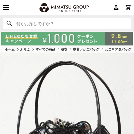
何かお探しですか？
何かお探しですか？
ホーム
ふりふ
すべての商品
浴衣
巾着／かごバッグ
ねこ耳アタバッグ