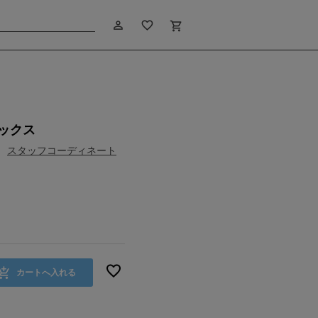
person_outline
favorite_border
shopping_cart
ックス
スタッフコーディネート
カートへ入れる