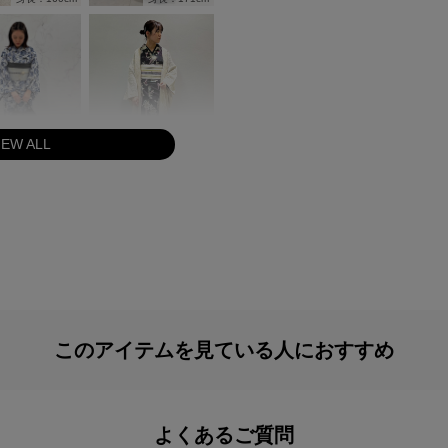
IEW ALL
身長：156cm
身長：156cm
このアイテムを見ている人におすすめ
身長：160cm
身長：168cm
よくあるご質問