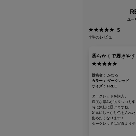
R
ユー
5
4
件のレビュー
柔らかくで履きやす
投稿者：
かむろ
カラー：
ダークレッド
サイズ：
FREE
ダークレッドを購入。
適度な厚みがありつつも柔
時に気軽に履けますね。
足元にしっかり色を入れた
集めたくなります！
ダークレッドは写真より少