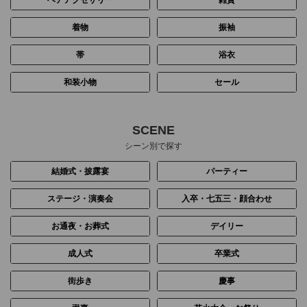
ヘアアクセサリー
雑貨
着物
振袖
帯
浴衣
和装小物
セール
SCENE
シーン別で探す
結婚式・披露宴
パーティー
ステージ・演奏会
入卒・七五三・顔合わせ
お通夜・お葬式
デイリー
成人式
卒業式
街歩き
慶事