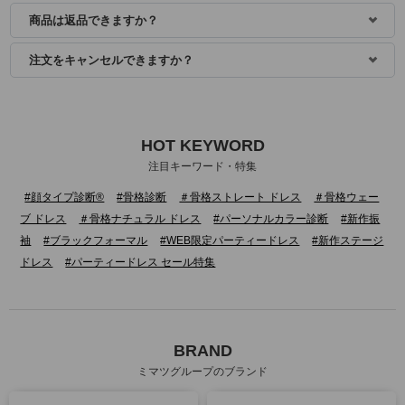
商品は返品できますか？
注文をキャンセルできますか？
HOT KEYWORD
注目キーワード・特集
#顔タイプ診断®
#骨格診断
＃骨格ストレート ドレス
＃骨格ウェー
ブ ドレス
＃骨格ナチュラル ドレス
#パーソナルカラー診断
#新作振
袖
#ブラックフォーマル
#WEB限定パーティードレス
#新作ステージ
ドレス
#パーティードレス セール特集
BRAND
ミマツグループのブランド