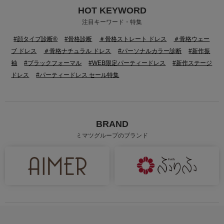
HOT KEYWORD
身長：156cm
身長：156cm
注目キーワード・特集
#顔タイプ診断®
#骨格診断
＃骨格ストレート ドレス
＃骨格ウェー
ブ ドレス
＃骨格ナチュラル ドレス
#パーソナルカラー診断
#新作振
袖
#ブラックフォーマル
#WEB限定パーティードレス
#新作ステージ
ドレス
#パーティードレス セール特集
BRAND
ミマツグループのブランド
身長：163cm
身長：160cm