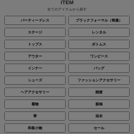
ITEM
全てのアイテムから探す
パーティードレス
ブラックフォーマル（喪服）
ステージ
レンタル
トップス
ボトムス
身長：160cm
身長：155cm
アウター
ワンピース
インナー
バッグ
シューズ
ファッションアクセサリー
ヘアアクセサリー
雑貨
着物
振袖
帯
浴衣
和装小物
セール
身長：163cm
身長：163cm