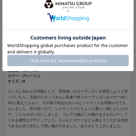
シンプルで何でも合わせやすいです♪レースのドレスにもくどくならない
し、無地のドレスも華やかに見えるし、動きやすくて万能です！色もイメ
ージ通りで、手持ちのオフホワイトのバッグと色味がぴったり合いまし
た！
二の腕カバーに◎
投稿者：
nico_nico
カラー：
グレージュ
サイズ：
M
ドレスに合わせる羽織として、普段使いのカーディガンを用意しようと思
っていたら、店頭のスタッフさんに私服で使うカーディガンはマナー的に
NGと教えてもらい、その場で何点かボレロとジャケットを羽織らせても
らいました。背が低いので、ジャケットだとちょっと重たい感じがしたの
で、こちらのボレロにしました。フレアの袖が二の腕の太さをカバーして
くれる優秀なデザインでした。ちゃんとマナーなども教えてくださる信頼
できるお店で安心して買い物ができました。ありがとうございました。