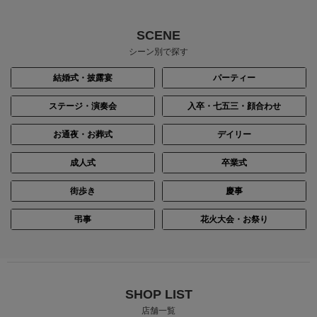
SCENE
シーン別で探す
結婚式・披露宴
パーティー
ステージ・演奏会
入卒・七五三・顔合わせ
お通夜・お葬式
デイリー
成人式
卒業式
街歩き
慶事
身長：161cm
身長：163cm
弔事
花火大会・お祭り
SHOP LIST
店舗一覧