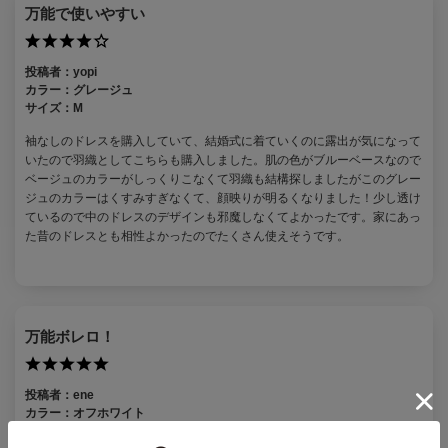
万能で使いやすい
投稿者：
yopi
カラー：
グレージュ
サイズ：
M
袖なしのドレスを購入していて、結婚式に着ていくのに露出が気になって
いたので羽織としてこちらも購入しました。肌の色がブルーベースなので
ベージュのカラーがしっくりこなくて羽織も結構探しましたがこのグレー
ジュのカラーはくすみすぎなくて、顔映りが明るくなりました！少し透け
ているので中のドレスのデザインも邪魔しなくてよかったです。家にあっ
た昔のドレスとも相性よかったのでたくさん使えそうです。
万能ボレロ！
投稿者：
ene
カラー：
オフホワイト
サイズ：
M