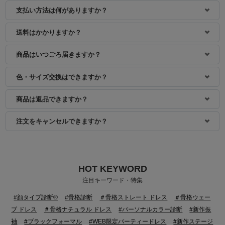
支払い方法は何がありますか？
身長：154cm
送料はかかりますか？
商品はいつごろ届きますか？
色・サイズ交換はできますか？
商品は返品できますか？
注文をキャンセルできますか？
HOT KEYWORD
注目キーワード・特集
#顔タイプ診断®
#骨格診断
＃骨格ストレート ドレス
＃骨格ウェー
ブ ドレス
＃骨格ナチュラル ドレス
#パーソナルカラー診断
#新作振
袖
#ブラックフォーマル
#WEB限定パーティードレス
#新作ステージ