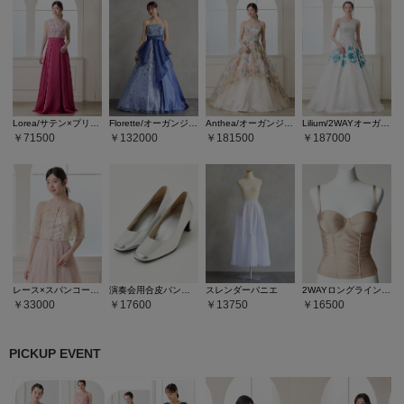
Lorea/サテン×プリントオーガンジーロングドレス
Florette/オーガンジー×レース刺繍ロングドレス
Anthea/オーガンジー×フラワープリント・ラメフロッキーロングドレス
Lilium/2WAYオーガンジー×ラメグリッターロングドレス
71500
132000
181500
187000
レース×スパンコール刺繍ボレロ
演奏会用合皮パンプス
スレンダーパニエ
2WAYロングラインシェイパー
33000
17600
13750
16500
PICKUP EVENT