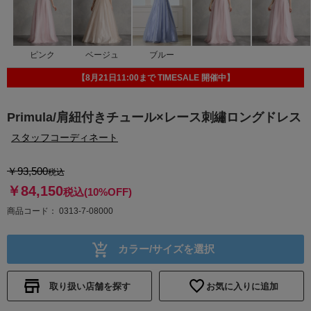
ピンク
ベージュ
ブルー
【8月21日11:00まで TIMESALE 開催中】
Primula/肩紐付きチュール×レース刺繡ロングドレス
スタッフコーディネート
￥93,500
税込
￥84,150
税込
(10%OFF)
商品コード
0313-7-08000
カラー/サイズを選択
取り扱い店舗を探す
お気に入りに追加