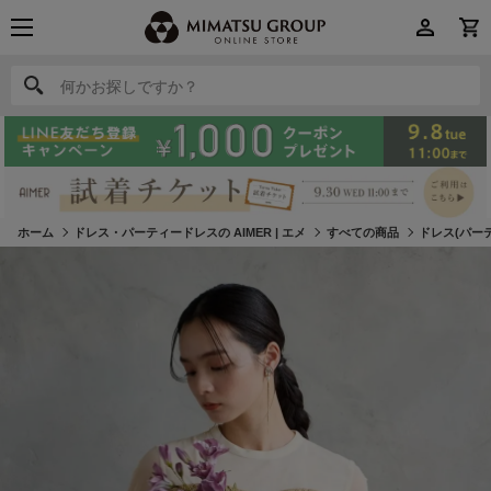
何かお探しですか？
何かお探しですか？
ホーム
ドレス・パーティードレスの AIMER | エメ
すべての商品
ドレス(パー