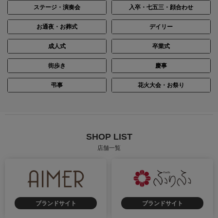
ステージ・演奏会
入卒・七五三・顔合わせ
お通夜・お葬式
デイリー
成人式
卒業式
街歩き
慶事
身長：164cm
身長：157cm
弔事
花火大会・お祭り
SHOP LIST
店舗一覧
ブランドサイト
ブランドサイト
身長：155cm
身長：158cm