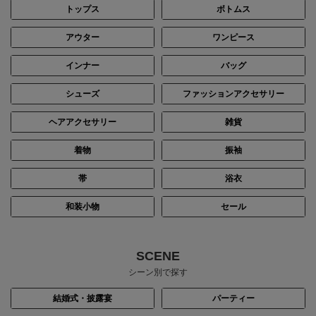
トップス
ボトムス
身長：156cm
身長：150cm
アウター
ワンピース
インナー
バッグ
シューズ
ファッションアクセサリー
ヘアアクセサリー
雑貨
着物
振袖
帯
浴衣
和装小物
セール
身長：145cm
身長：154cm
SCENE
シーン別で探す
結婚式・披露宴
パーティー