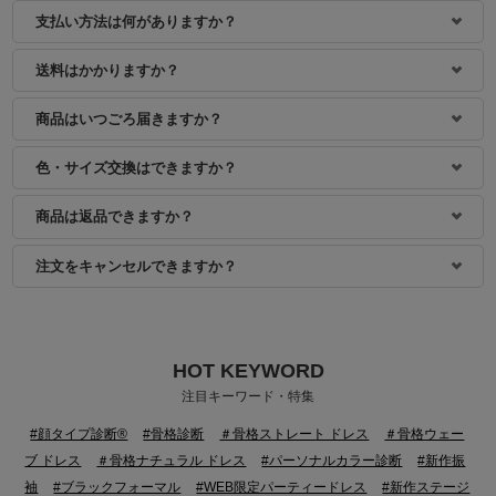
支払い方法は何がありますか？
身長：155cm
身長：154cm
送料はかかりますか？
商品はいつごろ届きますか？
色・サイズ交換はできますか？
商品は返品できますか？
注文をキャンセルできますか？
HOT KEYWORD
身長：162cm
身長：150cm
注目キーワード・特集
#顔タイプ診断®
#骨格診断
＃骨格ストレート ドレス
＃骨格ウェー
ブ ドレス
＃骨格ナチュラル ドレス
#パーソナルカラー診断
#新作振
袖
#ブラックフォーマル
#WEB限定パーティードレス
#新作ステージ