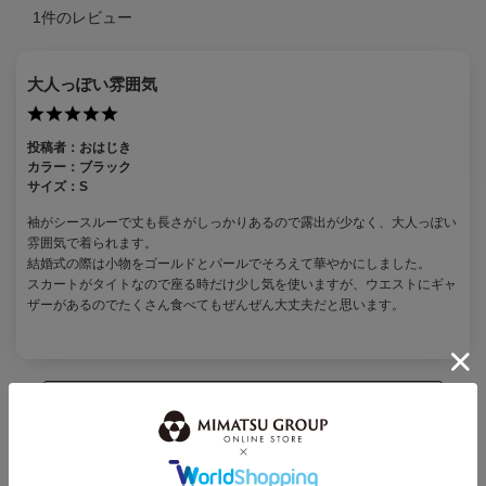
1
件のレビュー
大人っぽい雰囲気
投稿者：
おはじき
カラー：
ブラック
サイズ：
S
袖がシースルーで丈も長さがしっかりあるので露出が少なく、大人っぽい
雰囲気で着られます。
結婚式の際は小物をゴールドとパールでそろえて華やかにしました。
スカートがタイトなので座る時だけ少し気を使いますが、ウエストにギャ
ザーがあるのでたくさん食べてもぜんぜん大丈夫だと思います。
この商品のレビューを書く
この商品に対するあなたのレビューを投稿することができます。
レビューを評価するには
ログイン
が必要です。