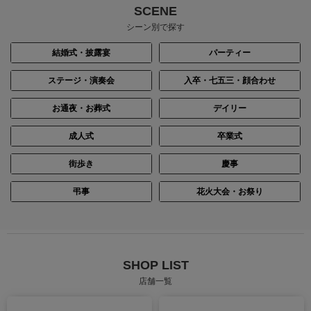
SCENE
シーン別で探す
結婚式・披露宴
パーティー
ステージ・演奏会
入卒・七五三・顔合わせ
お通夜・お葬式
デイリー
成人式
卒業式
街歩き
慶事
身長：155cm
身長：156cm
弔事
花火大会・お祭り
SHOP LIST
店舗一覧