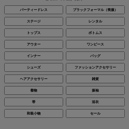
パーティードレス
ブラックフォーマル（喪服）
ステージ
レンタル
トップス
ボトムス
身長：156cm
身長：153cm
アウター
ワンピース
インナー
バッグ
シューズ
ファッションアクセサリー
ヘアアクセサリー
雑貨
着物
振袖
帯
浴衣
和装小物
セール
身長：155cm
身長：154cm