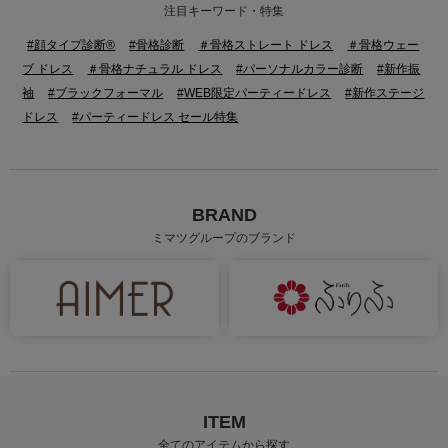
注目キーワード・特集
#顔タイプ診断®
#骨格診断
＃骨格ストレート ドレス
＃骨格ウェー
ブ ドレス
＃骨格ナチュラル ドレス
#パーソナルカラー診断
#新作振
袖
#ブラックフォーマル
#WEB限定パーティードレス
#新作ステージ
ドレス
#パーティードレス セール特集
BRAND
ミマツグループのブランド
身長：145cm
身長：145cm
ITEM
全てのアイテムから探す