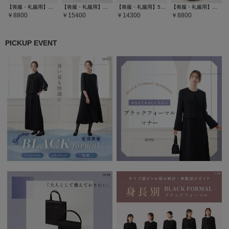
【喪服・礼服用】純正国産貝パールネックレスセット
【喪服・礼服用】【WEB限定】ラウンドフラップブラックバッグ5点セット(サブバッグ・袱紗・ネックレス・念珠）
【喪服・礼服用】5cmヒールブラックパンプス
【喪服・礼服用】本紫水晶数珠 (アメジスト)
8800
15400
14300
8800
PICKUP EVENT