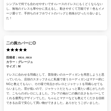
シンプルで何でも合わせやすいです♪レースのドレスにもくどくならない
し、無地のドレスも華やかに見えるし、動きやすくて万能です！色もイメ
ージ通りで、手持ちのオフホワイトのバッグと色味がぴったり合いまし
た！
二の腕カバーに◎
投稿者：
nico_nico
カラー：
グレージュ
サイズ：
M
ドレスに合わせる羽織として、普段使いのカーディガンを用意しようと思
っていたら、店頭のスタッフさんに私服で使うカーディガンはマナー的に
NGと教えてもらい、その場で何点かボレロとジャケットを羽織らせても
らいました。背が低いので、ジャケットだとちょっと重たい感じがしたの
で、こちらのボレロにしました。フレアの袖が二の腕の太さをカバーして
くれる優秀なデザインでした。ちゃんとマナーなども教えてくださる信頼
できるお店で安心して買い物ができました。ありがとうございました。