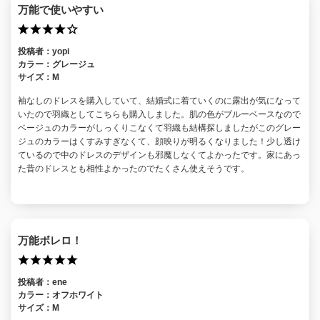
万能で使いやすい
投稿者：
yopi
カラー：
グレージュ
サイズ：
M
袖なしのドレスを購入していて、結婚式に着ていくのに露出が気になって
いたので羽織としてこちらも購入しました。肌の色がブルーベースなので
ベージュのカラーがしっくりこなくて羽織も結構探しましたがこのグレー
ジュのカラーはくすみすぎなくて、顔映りが明るくなりました！少し透け
ているので中のドレスのデザインも邪魔しなくてよかったです。家にあっ
た昔のドレスとも相性よかったのでたくさん使えそうです。
万能ボレロ！
投稿者：
ene
カラー：
オフホワイト
サイズ：
M