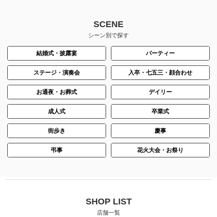
SCENE
シーン別で探す
結婚式・披露宴
パーティー
ステージ・演奏会
入卒・七五三・顔合わせ
お通夜・お葬式
デイリー
成人式
卒業式
街歩き
慶事
身長：166cm
身長：155cm
弔事
花火大会・お祭り
SHOP LIST
店舗一覧