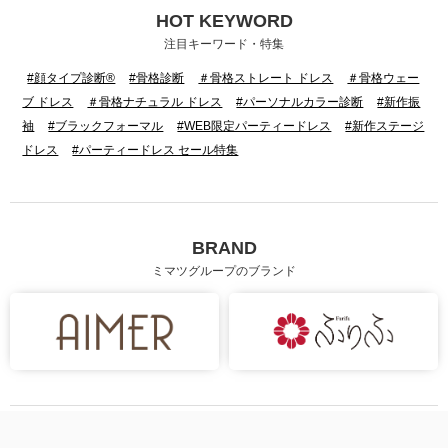
HOT KEYWORD
身長：154cm
身長：155cm
注目キーワード・特集
#顔タイプ診断®
#骨格診断
＃骨格ストレート ドレス
＃骨格ウェー
ブ ドレス
＃骨格ナチュラル ドレス
#パーソナルカラー診断
#新作振
袖
#ブラックフォーマル
#WEB限定パーティードレス
#新作ステージ
ドレス
#パーティードレス セール特集
BRAND
ミマツグループのブランド
身長：160cm
身長：150cm