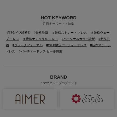
HOT KEYWORD
身長：160cm
身長：162cm
注目キーワード・特集
#顔タイプ診断®
#骨格診断
＃骨格ストレート ドレス
＃骨格ウェー
ブ ドレス
＃骨格ナチュラル ドレス
#パーソナルカラー診断
#新作振
袖
#ブラックフォーマル
#WEB限定パーティードレス
#新作ステージ
ドレス
#パーティードレス セール特集
BRAND
ミマツグループのブランド
身長：144cm
身長：155cm