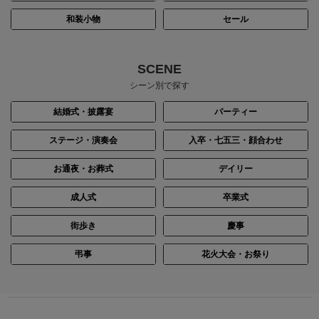
和装小物
セール
身長：156cm
身長：161cm
SCENE
シーン別で探す
結婚式・披露宴
パーティー
ステージ・演奏会
入卒・七五三・顔合わせ
お通夜・お葬式
デイリー
成人式
卒業式
街歩き
慶事
身長：156cm
身長：156cm
弔事
花火大会・お祭り