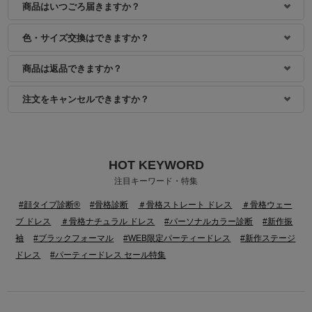
商品はいつごろ届きますか？
色・サイズ交換はできますか？
商品は返品できますか？
注文をキャンセルできますか？
HOT KEYWORD
身長：157cm
身長：154cm
注目キーワード・特集
#顔タイプ診断®
#骨格診断
＃骨格ストレート ドレス
＃骨格ウェー
ブ ドレス
＃骨格ナチュラル ドレス
#パーソナルカラー診断
#新作振
袖
#ブラックフォーマル
#WEB限定パーティードレス
#新作ステージ
ドレス
#パーティードレス セール特集