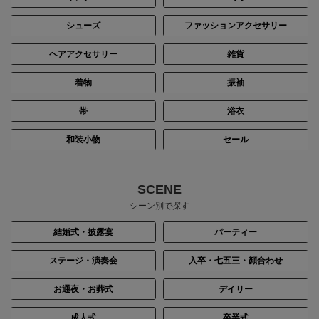
シューズ
ファッションアクセサリー
ヘアアクセサリー
雑貨
着物
振袖
帯
浴衣
和装小物
セール
身長：156cm
身長：145cm
SCENE
シーン別で探す
結婚式・披露宴
パーティー
ステージ・演奏会
入卒・七五三・顔合わせ
お通夜・お葬式
デイリー
成人式
卒業式