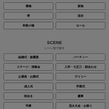
着物
振袖
帯
浴衣
和装小物
セール
SCENE
シーン別で探す
結婚式・披露宴
パーティー
ステージ・演奏会
入卒・七五三・顔合わせ
お通夜・お葬式
デイリー
成人式
卒業式
街歩き
慶事
弔事
花火大会・お祭り